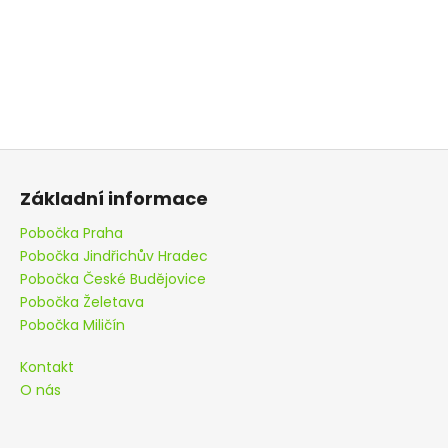
Z
á
Základní informace
p
a
Pobočka Praha
Pobočka Jindřichův Hradec
t
Pobočka České Budějovice
í
Pobočka Želetava
Pobočka Miličín
Kontakt
O nás