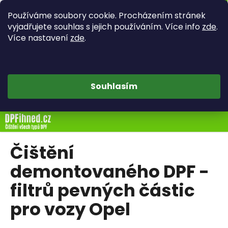
K
Hledat
Náku
M
Přihlášen
Používáme soubory cookie. Procházením stránek
o
Zpět
Zpět
vyjadřujete souhlas s jejich používáním. Více info
zde
.
košík
š
Více nastavení
zde
.
í
C
k
o
p
Souhlasím
o
t
Přejít
ř
na
e
obsah
b
Čištění
u
demontovaného DPF -
j
filtrů pevných částic
e
t
pro vozy Opel
e
n