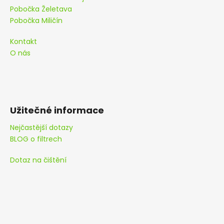
í
Pobočka Želetava
Pobočka Miličín
Kontakt
O nás
Užitečné informace
Nejčastější dotazy
BLOG o filtrech
Dotaz na čištění