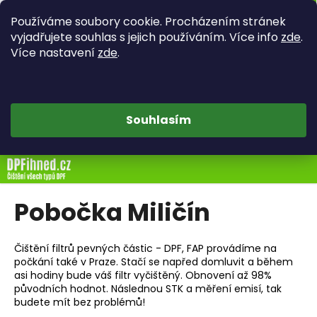
K
Hledat
Náku
M
Přihlášen
Používáme soubory cookie. Procházením stránek
o
Zpět
Zpět
vyjadřujete souhlas s jejich používáním. Více info
zde
.
košík
š
Více nastavení
zde
.
í
C
k
o
p
Souhlasím
o
t
Přejít
ř
na
e
obsah
b
Pobočka Miličín
u
j
Čištění filtrů pevných částic - DPF, FAP provádíme na
e
počkání také v Praze. Stačí se napřed domluvit a během
asi hodiny bude váš filtr vyčištěný. Obnovení až 98%
t
původních hodnot. Následnou STK a měření emisí, tak
e
budete mít bez problémů!
n