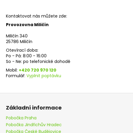
č
u
j
Kontaktovat nás můžete zde:
e
Provozovna Miličín
m
e
Miličín 340
25786 Miličín
Otevírací doba:
ČIŠTĚNÍ
DEMONTOVANÉHO
Po - Pá: 8:00 - 16:00
DPF
So - Ne: po telefonické dohodě
-
Mobil:
+420 720 970 120
FILTRŮ
Formulář:
Vyplnit poptávku
PEVNÝCH
ČÁSTIC
PRO
VOZY
Z
SUZUKI
á
2
Základní informace
990
p
Kč
a
Pobočka Praha
Pobočka Jindřichův Hradec
t
Pobočka České Budějovice